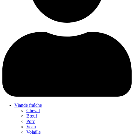
Viande fraîche
Cheval
Bœuf
Porc
Veau
Volaille