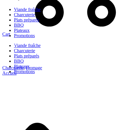
Viande fraîche
Charcuterie
Plats préparés
BBQ
Plateaux
Cart
Promotions
Viande fraîche
Charcuterie
Plats préparés
BBQ
Plateaux
Charcuterie
,
Fromage
Promotions
Accueil