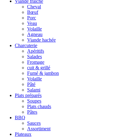
Viande fraîche
Cheval
Bœuf
Porc
Veau
Volaille
Agneau
Viande hachée
Charcuterie
Apéritifs
Salades
Fromage
cuit & grillé
Fumé & jambon
Volaille
Pâté
Salami
Plats préparés
Soupes
Plats chauds
Pâtes
BBQ
Sauces
Assortiment
Plateaux