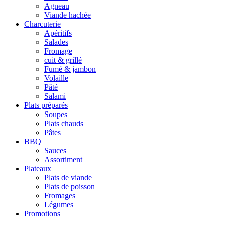
Agneau
Viande hachée
Charcuterie
Apéritifs
Salades
Fromage
cuit & grillé
Fumé & jambon
Volaille
Pâté
Salami
Plats préparés
Soupes
Plats chauds
Pâtes
BBQ
Sauces
Assortiment
Plateaux
Plats de viande
Plats de poisson
Fromages
Légumes
Promotions