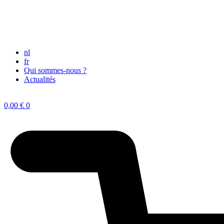
nl
fr
Qui sommes-nous ?
Actualités
0,00
€
0