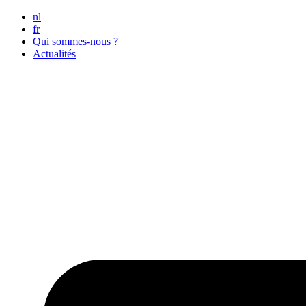
Skip
nl
to
fr
content
Qui sommes-nous ?
Actualités