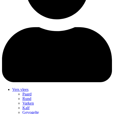
Vers vlees
Paard
Rund
Varken
Kalf
Gevogelte