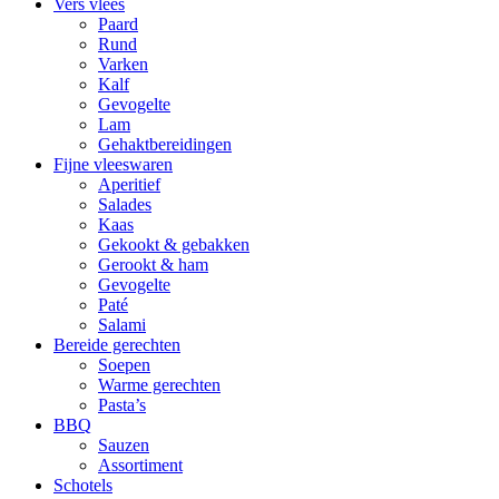
Vers vlees
Paard
Rund
Varken
Kalf
Gevogelte
Lam
Gehaktbereidingen
Fijne vleeswaren
Aperitief
Salades
Kaas
Gekookt & gebakken
Gerookt & ham
Gevogelte
Paté
Salami
Bereide gerechten
Soepen
Warme gerechten
Pasta’s
BBQ
Sauzen
Assortiment
Schotels