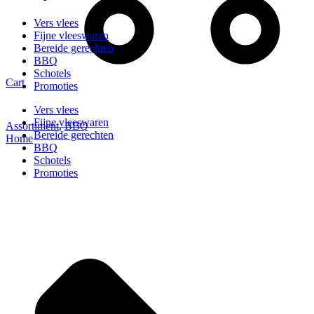
Vers vlees
Fijne vleeswaren
Bereide gerechten
BBQ
Schotels
Cart
Promoties
Vers vlees
Fijne vleeswaren
Assortiment
,
BBQ
Bereide gerechten
Home
BBQ
Schotels
Promoties