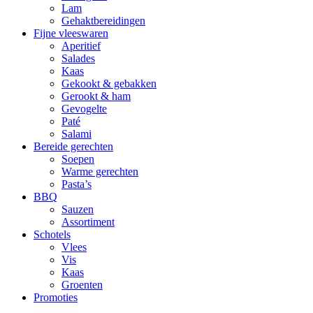
Lam
Gehaktbereidingen
Fijne vleeswaren
Aperitief
Salades
Kaas
Gekookt & gebakken
Gerookt & ham
Gevogelte
Paté
Salami
Bereide gerechten
Soepen
Warme gerechten
Pasta’s
BBQ
Sauzen
Assortiment
Schotels
Vlees
Vis
Kaas
Groenten
Promoties